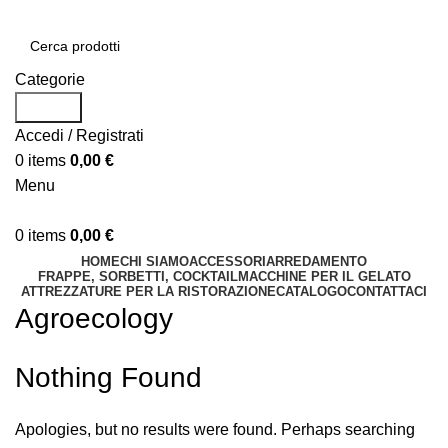
Categorie
Search
Accedi / Registrati
0
items
0,00
€
Menu
0
items
0,00
€
HOME
CHI SIAMO
ACCESSORI
ARREDAMENTO
FRAPPE, SORBETTI, COCKTAIL
MACCHINE PER IL GELATO
ATTREZZATURE PER LA RISTORAZIONE
CATALOGO
CONTATTACI
Agroecology
Nothing Found
Apologies, but no results were found. Perhaps searching