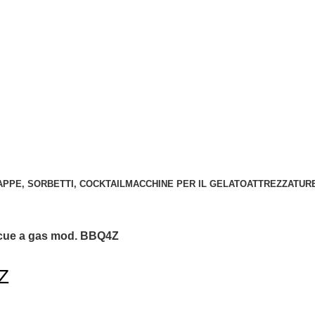
APPE, SORBETTI, COCKTAIL
MACCHINE PER IL GELATO
ATTREZZATURE
cue a gas mod. BBQ4Z
Z