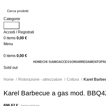
Categorie
Search
Accedi / Registrati
0
items
0,00
€
Menu
0
items
0,00
€
HOME
CHI SIAMO
ACCESSORI
ARREDAMENTO
FR
Sold out
Home
Ristorazione - attrezzature
Cottura
Karel Barbe
Karel Barbecue a gas mod. BBQ4
696,62
€
- tasse incluse