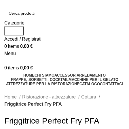
Categorie
Search
Accedi / Registrati
0
items
0,00
€
Menu
0
items
0,00
€
HOME
CHI SIAMO
ACCESSORI
ARREDAMENTO
FRAPPE, SORBETTI, COCKTAIL
MACCHINE PER IL GELATO
ATTREZZATURE PER LA RISTORAZIONE
CATALOGO
CONTATTACI
Home
Ristorazione - attrezzature
Cottura
Friggitrice Perfect Fry PFA
Friggitrice Perfect Fry PFA