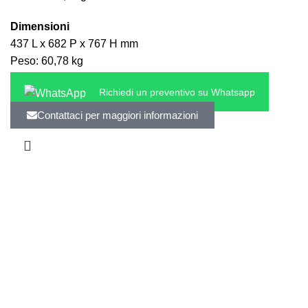
Dimensioni
437 L x 682 P x 767 H mm
Peso: 60,78 kg
Richiedi un preventivo su Whatsapp
Contattaci per maggiori informazioni
Attrezzature di Qualità
Offriamo una vasta gamma di attrezzature di alta qualità
per la vostra cucina professionale, garantendo prestazioni
ottimali e affidabilità.
Servizi di Installazione