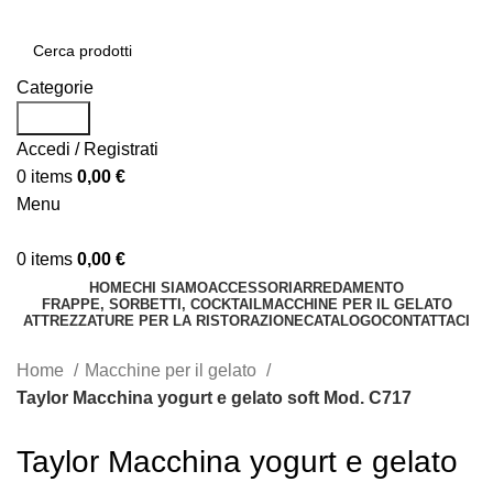
Categorie
Search
Accedi / Registrati
0
items
0,00
€
Menu
0
items
0,00
€
HOME
CHI SIAMO
ACCESSORI
ARREDAMENTO
FRAPPE, SORBETTI, COCKTAIL
MACCHINE PER IL GELATO
ATTREZZATURE PER LA RISTORAZIONE
CATALOGO
CONTATTACI
Home
Macchine per il gelato
Taylor Macchina yogurt e gelato soft Mod. C717
Taylor Macchina yogurt e gelato