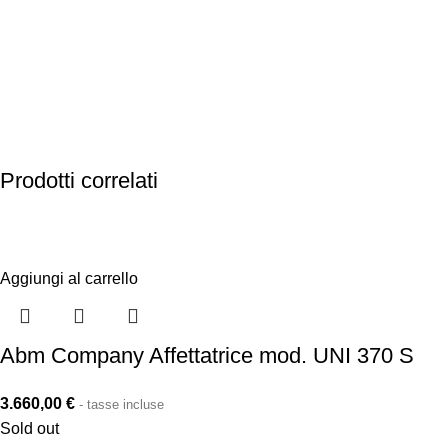
Noleggio Flessibile
Offriamo opzioni flessibili di noleggio per soddisfare le
vostre esigenze temporanee, permettendovi di accedere
alle nostre attrezzature di qualità senza investimenti a
lungo termine.
Prodotti correlati
Aggiungi al carrello
Abm Company Affettatrice mod. UNI 370 S
3.660,00
€
- tasse incluse
Sold out