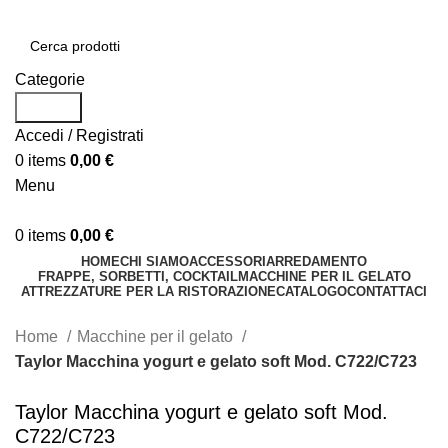
Categorie
Search
Accedi / Registrati
0
items
0,00
€
Menu
0
items
0,00
€
HOME
CHI SIAMO
ACCESSORI
ARREDAMENTO
FRAPPE, SORBETTI, COCKTAIL
MACCHINE PER IL GELATO
ATTREZZATURE PER LA RISTORAZIONE
CATALOGO
CONTATTACI
Home
Macchine per il gelato
Taylor Macchina yogurt e gelato soft Mod. C722/C723
Taylor Macchina yogurt e gelato soft Mod.
C722/C723