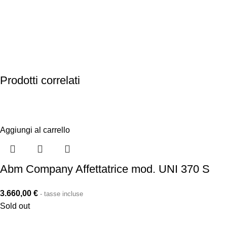
Noleggio Flessibile
Offriamo opzioni flessibili di noleggio per soddisfare le
vostre esigenze temporanee, permettendovi di accedere
alle nostre attrezzature di qualità senza investimenti a
lungo termine.
Prodotti correlati
Aggiungi al carrello
Abm Company Affettatrice mod. UNI 370 S
3.660,00
€
- tasse incluse
Sold out