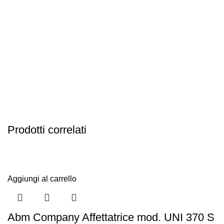
Il nostro team esperto è disponibile per fornire assistenza
tecnica tempestiva e professionale, garantendo il corretto
funzionamento delle vostre attrezzature.
Noleggio Flessibile
Offriamo opzioni flessibili di noleggio per soddisfare le
vostre esigenze temporanee, permettendovi di accedere
alle nostre attrezzature di qualità senza investimenti a
lungo termine.
Prodotti correlati
Aggiungi al carrello
Abm Company Affettatrice mod. UNI 370 S