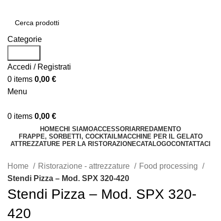
Categorie
Search
Accedi / Registrati
0
items
0,00
€
Menu
0
items
0,00
€
HOME
CHI SIAMO
ACCESSORI
ARREDAMENTO
FRAPPE, SORBETTI, COCKTAIL
MACCHINE PER IL GELATO
ATTREZZATURE PER LA RISTORAZIONE
CATALOGO
CONTATTACI
Home
Ristorazione - attrezzature
Food processing
Stendi Pizza – Mod. SPX 320-420
Stendi Pizza – Mod. SPX 320-
420