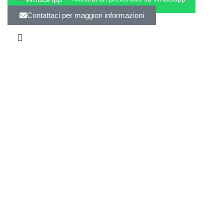
Contattaci per maggiori informazioni
Attrezzature di Qualità
Offriamo una vasta gamma di attrezzature di alta qualità
per la vostra cucina professionale, garantendo prestazioni
ottimali e affidabilità.
Servizi di Installazione
Oltre alla vendita, offriamo servizi di installazione su
misura per garantire che le vostre attrezzature funzionino al
massimo delle loro capacità.
Assistenza Tecnica